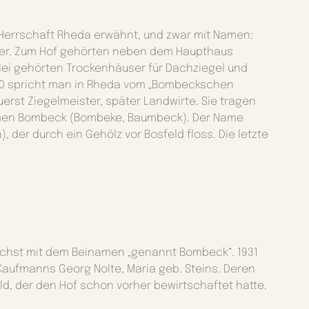
 Herrschaft Rheda erwähnt, und zwar mit Namen:
ter. Zum Hof gehörten neben dem Haupthaus
lei gehörten Trockenhäuser für Dachziegel und
1860 spricht man in Rheda vom „Bombeckschen
uerst Ziegelmeister, später Landwirte. Sie tragen
Namen Bombeck (Bombeke, Baumbeck). Der Name
der durch ein Gehölz vor Bosfeld floss. Die letzte
ächst mit dem Beinamen „genannt Bombeck“. 1931
Kaufmanns Georg Nolte, Maria geb. Steins. Deren
d, der den Hof schon vorher bewirtschaftet hatte.