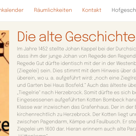
nkalender
Räumlichkeiten
Kontakt
Hofgesch
Die alte Geschichte
Im Jahre 1452 stellte Johan Kappel bei der Durchsi
dass ihm der junge Johan von Regede den Regende
Regede Gut dürfte identisch mit der in der Westenb
(Ziegelei) sein. Dies stimmt mit dem Hinweis über
überein, wo u. a. aufgeführt wird: „noch eine Zieg
und Garten bei Haus Bosfeld.“ Auch das älteste über
„Tiegelrie“ nach Herzebrock. Somit dürfte es sich 
Eingesessenen aufgeführten Kotten Bombeck hande
Klasse war inzwischen das Grafenhaus. Der in der
kirchenrechtlich zu Herzebrock. Der Kotten liegt u
zwischen Pagendarm, Kämpe und Faulbusch. Er stel
Ziegelei um 1600 dar. Hieran erinnern auch alte Par