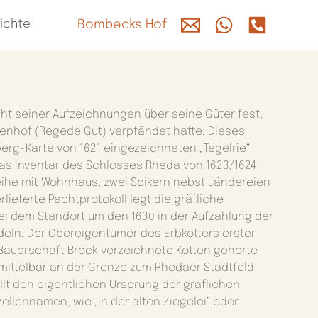
ichte
Bombecks Hof
cht seiner Aufzeichnungen über seine Güter fest,
nhof (Regede Gut) verpfändet hatte. Dieses
erg-Karte von 1621 eingezeichneten „Tegelrie“
 das Inventar des Schlosses Rheda von 1623/1624
lreihe mit Wohnhaus, zwei Spikern nebst Ländereien
lieferte Pachtprotokoll legt die gräfliche
bei dem Standort um den 1630 in der Aufzählung der
ln. Der Obereigentümer des Erbkötters erster
 Bauerschaft Brock verzeichnete Kotten gehörte
nmittelbar an der Grenze zum Rhedaer Stadtfeld
lt den eigentlichen Ursprung der gräflichen
zellennamen, wie „In der alten Ziegelei“ oder