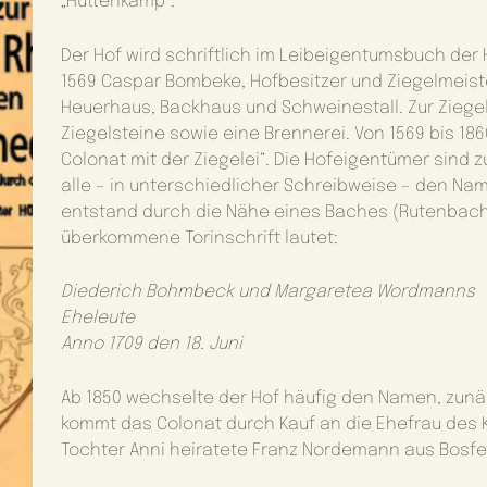
„Hüttenkamp“.
Der Hof wird schriftlich im Leibeigentumsbuch der
1569 Caspar Bombeke, Hofbesitzer und Ziegelmeis
Heuerhaus, Backhaus und Schweinestall. Zur Ziege
Ziegelsteine sowie eine Brennerei. Von 1569 bis 
Colonat mit der Ziegelei“. Die Hofeigentümer sind z
alle – in unterschiedlicher Schreibweise – den 
entstand durch die Nähe eines Baches (Rutenbach), 
überkommene Torinschrift lautet:
Diederich Bohmbeck und Margaretea Wordmanns
Eheleute
Anno 1709 den 18. Juni
Ab 1850 wechselte der Hof häufig den Namen, zun
kommt das Colonat durch Kauf an die Ehefrau des 
Tochter Anni heiratete Franz Nordemann aus Bosfel